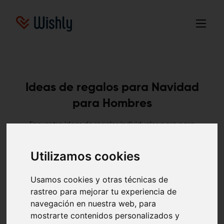
Ideas de regalos para Navidad
para Hombres
Encuentra ideas de regalos individuales para para
Hombres aquí. Estas ideas de regalos se determinaron en
base a solicitudes de diversas listas de deseos en línea.
Utilizamos cookies
Hombres
Cumpleaños
Navidad
Boda
Usamos cookies y otras técnicas de
rastreo para mejorar tu experiencia de
Nacimiento
Otros
navegación en nuestra web, para
mostrarte contenidos personalizados y