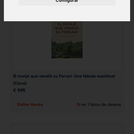
Configurar
El monje que vendió su Ferrari: Una fábula espiritual 
(Clave)
€
9.95
Visitar tienda
en 1 listas de deseos