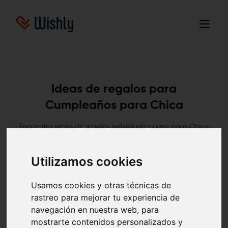
Ideas de regalos para
Cumpleaños para Chica
Encuentra ideas de regalos individuales para para Chica
aquí. Estas ideas de regalos se determinaron en base a
solicitudes de diversas listas de deseos en línea.
Utilizamos cookies
Chica
Cumpleaños
Navidad
Boda
Usamos cookies y otras técnicas de
Nacimiento
Otros
rastreo para mejorar tu experiencia de
navegación en nuestra web, para
mostrarte contenidos personalizados y